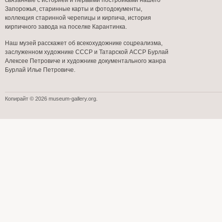
связанные с историей и первыми постройками нашего
Запорожья, старинные карты и фотодокументы,
коллекция старинной черепицы и кирпича, история
кирпичного завода на поселке Карантинка.
Наш музей расскажет об всекохудожнике соцреализма,
заслуженном художнике СССР и Татарской АССР Бурлай
Алексее Петровиче и художнике документального жанра
Бурлай Илье Петровиче.
Копирайт © 2026 museum-gallery.org.