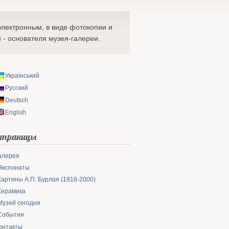
электронным, в виде фотокопии и
 - основателя музея-галереи.
Український
Русский
Deutsch
English
Страницы
алерея
Экспонаты
Картины А.П. Бурлая (1918-2000)
Керамика
Музей сегодня
События
онтакты