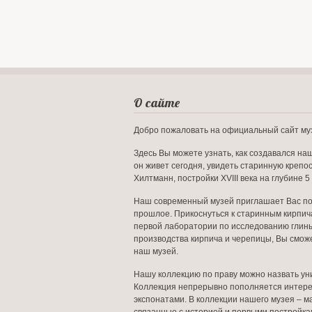
О сайте
Добро пожаловать на официальный сайт му
Здесь Вы можете узнать, как создавался наш
он живет сегодня, увидеть старинную крепо
Хилтманн, постройки XVIII века на глубине 5
Наш современный музей приглашает Вас по
прошлое. Прикоснуться к старинным кирпича
первой лаборатории по исследованию глин
производства кирпича и черепицы, Вы смож
наш музей.
Нашу коллекцию по праву можно назвать ун
Коллекция непрерывно пополняется интер
экспонатами. В коллекции нашего музея – м