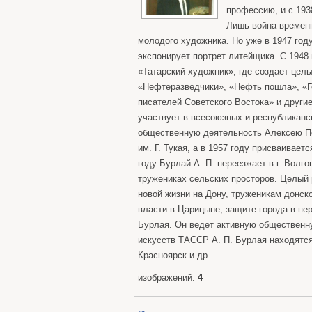
профессию, и с 193
Лишь война времен
молодого художника. Но уже в 1947 году
экспонирует портрет литейщика. С 1948
«Татарский художник», где создает целы
«Нефтеразведчики», «Нефть пошла», «Го
писателей Советского Востока» и други
участвует в всесоюзных и республиканс
общественную деятельность Алексею П
им. Г. Тукая, а в 1957 году присваивае
году Бурлай А. П. переезжает в г. Волго
тружениках сельских просторов. Целый 
новой жизни на Дону, труженикам донск
власти в Царицыне, защите города в пе
Бурлая. Он ведет активную общественн
искусств ТАССР А. П. Бурлая находятся 
Красноярск и др.
изображений:
4