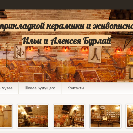
 прикладной керамики и живописн
Ильи и Алексея Бурлай
в музее
Школа будущего
Контакты