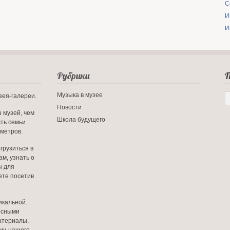
С
И
И
Рубрики
П
Музыка в музее
зея-галереи.
Новости
 музей, чем
Школа будущего
сть семьи
 метров.
грузиться в
м, узнать о
ы для
ете посетив
икальной.
есными
атериалы,