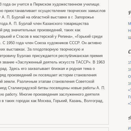
8 года он учится в Пермском художественном училище.
но приостанавливает осуществление творческих замыслов
Р
 А. П. Бурлай на областной выставке в г. Запорожье
 года А. П. Бурлай член Казанского товарищества
М
й ряд значительных произведений, таких как
Н
рький и Стасов в мастерской у Репина», «Горький среди
Ш
е. С 1950 года член Союза художников СССР. Он активно
ких выставках. За плодотворную творческую и
С
етровичу Бурлаю присуждается республиканская премия
тся звание «Заслуженный деятель искусств ТАССР». В 1963
1
град. Здесь его захватывает близкая и родная тема о
1
ряд произведений он посвящает истории становления
О
ой земли. Различным этапам становления Советской
1
риод Сталинградской битвы посвящены новые работы А. П.
«
ую работу. Многие произведения заслуженного деятеля
П
в таких городах как Москва, Горький, Казань, Волгоград,
«
А
И