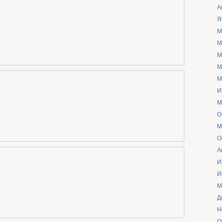
А
Я
М
М
М
М
М
И
М
О
М
О
А
И
И
М
Д
Н
О