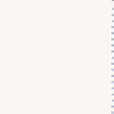
J
A
J
M
M
M
M
M
J
M
O
M
O
A
J
J
M
D