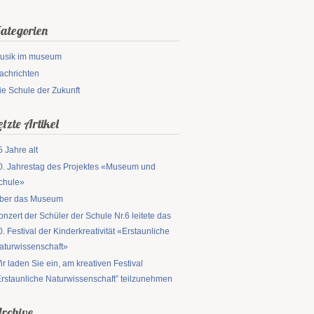
ategorien
usik im museum
achrichten
ie Schule der Zukunft
etzte Artikel
5 Jahre alt
0. Jahrestag des Projektes «Museum und
chule»
ber das Museum
onzert der Schüler der Schule Nr.6 leitete das
0. Festival der Kinderkreativität «Erstaunliche
aturwissenschaft»
ir laden Sie ein, am kreativen Festival
Erstaunliche Naturwissenschaft” teilzunehmen
rchive