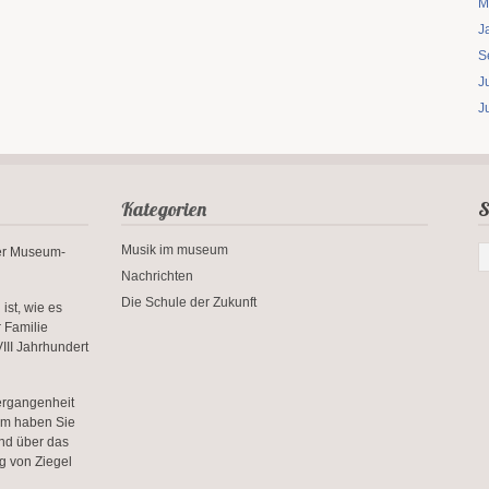
M
J
S
J
J
Kategorien
S
Musik im museum
rer Museum-
Nachrichten
Die Schule der Zukunft
ist, wie es
r Familie
III Jahrhundert
ergangenheit
um haben Sie
und über das
g von Ziegel