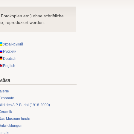
 Fotokopien etc.) ohne schriftliche
e, reproduziert werden.
Український
Русский
Deutsch
English
eiten
alerie
Exponate
Bild des A.P. Burlai (1918-2000)
Keramik
Das Museum heute
Entwicklungen
ontakt