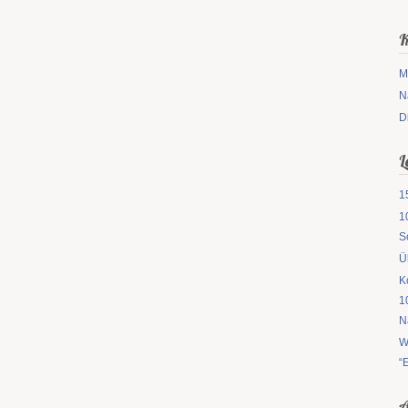
K
M
N
D
L
1
1
S
Ü
K
1
N
W
“
A