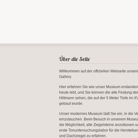
Über die Seite
Willkommen auf der offiziellen Webseite unse
Gallery.
Hier erfahren Sie wie unser Museum erstanden 
heute lebt, und Sie können die alte Festung de
Hiltmann sehen, die auf der 5 Meter Tiefe im XV
gebaut wurde.
Unser modernes Museum lädt Sie ein, in die V
einzutauchen. Beim Besuch in unserem Muse
die Möglichkeit, alte Ziegelsteine anzufassen 
erste Tonuntersuchungslabor für die Herstellun
und Dachziegel zu erfahren.