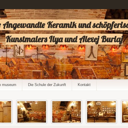
 Angewandte Keramik und schöpferisch
Kunstmalers Ilya und Alexej Burlaj
m museum
Die Schule der Zukunft
Kontakt