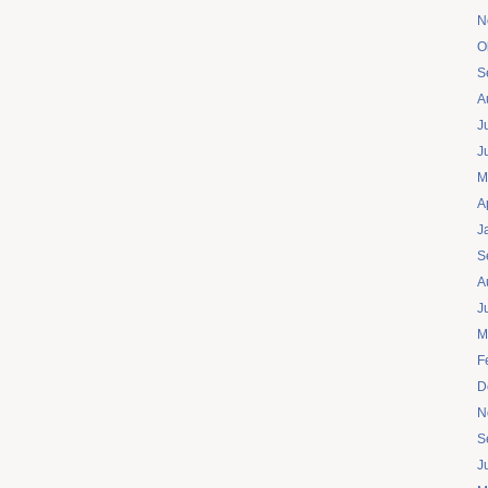
N
O
S
A
J
J
M
A
J
S
A
J
M
F
D
N
S
J