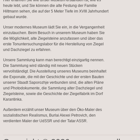
Hier erfahren Sie wie unser Museum erstanden ist, wie es
heute lebt, und Sie können die alte Festung der Familie
Hiltmann sehen, die auf der 5 Meter Tiefe im XVIII Jahrhundert
gebaut wurde.
Unser modernes Museum lädt Sie ein, in die Vergangenheit
einzutauchen. Beim Besuch in unserem Museum haben Sie
die Möglichkeit, alte Ziegelsteine anzufassen und über das
erste Tonuntersuchungslabor für die Herstellung von Ziegel
und Dachziegel zu erfahren.
Unsere Sammlung kann man berechtigt einzigartig nennen.
Die Sammlung wird ständig mit neuen Stücken
vervollständigt. Die Ausstellung unseres Museums beinhaltet
die Exponate, die mit der Geschichte und der ersten Bauten
unserer Staadt Saporozhje verbunden sind, die alten Pläne
und Photodokumente, die Sammlung alter Dachziegel und
Ziegelsteine, sowie die Geschichte der Ziegelfabrik im Dorf
Karantinka.
Außerdem erzählt unser Museum über den Öko-Maler des
sozialistischen Realismus, Burlai Alexei Petrovich, den
verdienten Maler der UdSSR und der Tatar ASSR.