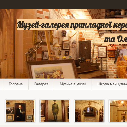
Музей-галерея прикладної ке
та Ол
Головна
Галерея
Музика в музеї
Школа майбутнь