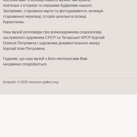
експонатами. В колекції нашого музею- матеріали,
пов’язані з історією та першими будівлями нашого
Запоріжжя, старовинні карти та фотодокументи, колекція
старовинної черепиці, історія цегельні в селищі
Карантинка.
Наш музей розповідає про всекохудожника соцреалізму,
заслуженого художника СРСР та Татарської АРСР Бурлай
Олексія Петровича i художника документального жанру
Бурлай Iллю Петровича.
Гадаємо, що наш музей з його експонатами Вам
неодмінно сподобається.
Копірайт © 2026 museum-gallery.org.