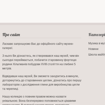
Про сайт
Категорі
Музика в му
Ласкаво запрошуємо Вас до офіційного сайту музею-
галереї.
Новини
Школа майб
З нього Ви дізнаєтесь, як створювався наш музей, чим він
сьогодні переймається, побачити старовинну фортецю
родини Хільтманів побудови ХVIII століття на глибині 5
метрів.
Відвідавши наш музей, Ви зможете зануритись в минуле,
доторкнутись до старовинних цеглин, дізнатись про першу
лабораторію з дослідження глини для виробництва цегли
та черепиці.
Нашу колекцію з повним правом можна назвати
унікальною. Вона безперервно поповнюється цікавими