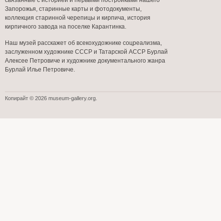
связанные с историей и первыми постройками нашего
Запорожья, старинные карты и фотодокументы,
коллекция старинной черепицы и кирпича, история
кирпичного завода на поселке Карантинка.
Наш музей расскажет об всекохудожнике соцреализма,
заслуженном художнике СССР и Татарской АССР Бурлай
Алексее Петровиче и художнике документального жанра
Бурлай Илье Петровиче.
Копирайт © 2026 museum-gallery.org.