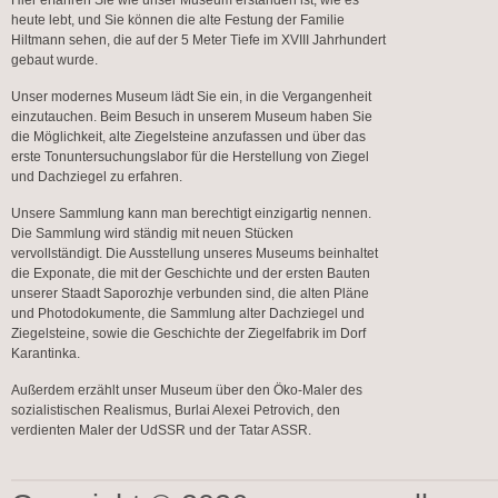
Hier erfahren Sie wie unser Museum erstanden ist, wie es
heute lebt, und Sie können die alte Festung der Familie
Hiltmann sehen, die auf der 5 Meter Tiefe im XVIII Jahrhundert
gebaut wurde.
Unser modernes Museum lädt Sie ein, in die Vergangenheit
einzutauchen. Beim Besuch in unserem Museum haben Sie
die Möglichkeit, alte Ziegelsteine anzufassen und über das
erste Tonuntersuchungslabor für die Herstellung von Ziegel
und Dachziegel zu erfahren.
Unsere Sammlung kann man berechtigt einzigartig nennen.
Die Sammlung wird ständig mit neuen Stücken
vervollständigt. Die Ausstellung unseres Museums beinhaltet
die Exponate, die mit der Geschichte und der ersten Bauten
unserer Staadt Saporozhje verbunden sind, die alten Pläne
und Photodokumente, die Sammlung alter Dachziegel und
Ziegelsteine, sowie die Geschichte der Ziegelfabrik im Dorf
Karantinka.
Außerdem erzählt unser Museum über den Öko-Maler des
sozialistischen Realismus, Burlai Alexei Petrovich, den
verdienten Maler der UdSSR und der Tatar ASSR.