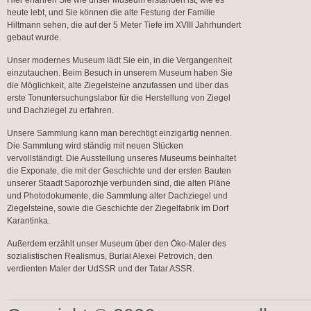
Hier erfahren Sie wie unser Museum erstanden ist, wie es
heute lebt, und Sie können die alte Festung der Familie
Hiltmann sehen, die auf der 5 Meter Tiefe im XVIII Jahrhundert
gebaut wurde.
Unser modernes Museum lädt Sie ein, in die Vergangenheit
einzutauchen. Beim Besuch in unserem Museum haben Sie
die Möglichkeit, alte Ziegelsteine anzufassen und über das
erste Tonuntersuchungslabor für die Herstellung von Ziegel
und Dachziegel zu erfahren.
Unsere Sammlung kann man berechtigt einzigartig nennen.
Die Sammlung wird ständig mit neuen Stücken
vervollständigt. Die Ausstellung unseres Museums beinhaltet
die Exponate, die mit der Geschichte und der ersten Bauten
unserer Staadt Saporozhje verbunden sind, die alten Pläne
und Photodokumente, die Sammlung alter Dachziegel und
Ziegelsteine, sowie die Geschichte der Ziegelfabrik im Dorf
Karantinka.
Außerdem erzählt unser Museum über den Öko-Maler des
sozialistischen Realismus, Burlai Alexei Petrovich, den
verdienten Maler der UdSSR und der Tatar ASSR.