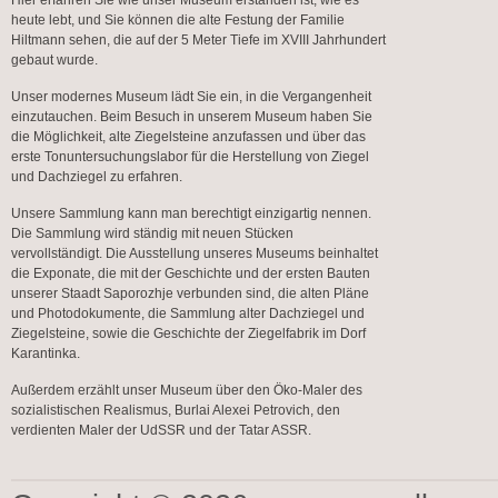
Hier erfahren Sie wie unser Museum erstanden ist, wie es
heute lebt, und Sie können die alte Festung der Familie
Hiltmann sehen, die auf der 5 Meter Tiefe im XVIII Jahrhundert
gebaut wurde.
Unser modernes Museum lädt Sie ein, in die Vergangenheit
einzutauchen. Beim Besuch in unserem Museum haben Sie
die Möglichkeit, alte Ziegelsteine anzufassen und über das
erste Tonuntersuchungslabor für die Herstellung von Ziegel
und Dachziegel zu erfahren.
Unsere Sammlung kann man berechtigt einzigartig nennen.
Die Sammlung wird ständig mit neuen Stücken
vervollständigt. Die Ausstellung unseres Museums beinhaltet
die Exponate, die mit der Geschichte und der ersten Bauten
unserer Staadt Saporozhje verbunden sind, die alten Pläne
und Photodokumente, die Sammlung alter Dachziegel und
Ziegelsteine, sowie die Geschichte der Ziegelfabrik im Dorf
Karantinka.
Außerdem erzählt unser Museum über den Öko-Maler des
sozialistischen Realismus, Burlai Alexei Petrovich, den
verdienten Maler der UdSSR und der Tatar ASSR.