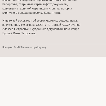
связанные с историей и первыми постройками нашего
Запорожья, старинные карты и фотодокументы,
коллекция старинной черепицы и кирпича, история
кирпичного завода на поселке Карантинка.
Наш музей расскажет об всекохудожнике соцреализма,
заслуженном художнике СССР и Татарской АССР Бурлай
Алексее Петровиче и художнике документального жанра
Бурлай Илье Петровиче.
Копирайт © 2026 museum-gallery.org.