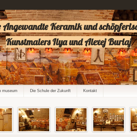
 Angewandte Keramik und schöpferisch
Kunstmalers Ilya und Alexej Burlaj
m museum
Die Schule der Zukunft
Kontakt