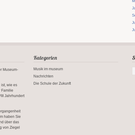
M
J
S
J
J
Kategorien
S
Musik im museum
rer Museum-
Nachrichten
Die Schule der Zukunft
ist, wie es
r Familie
III Jahrhundert
ergangenheit
um haben Sie
und über das
g von Ziegel