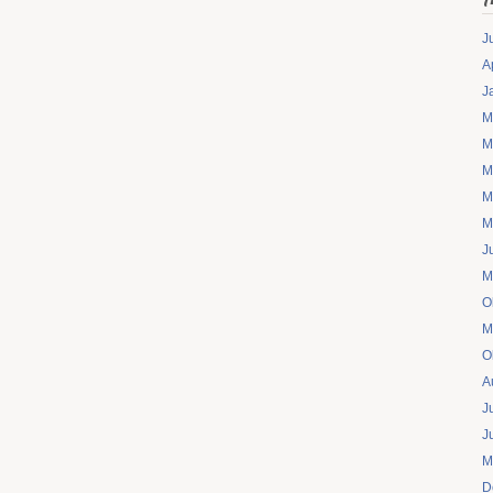
J
A
J
M
M
M
M
M
J
M
O
M
O
A
J
J
M
D