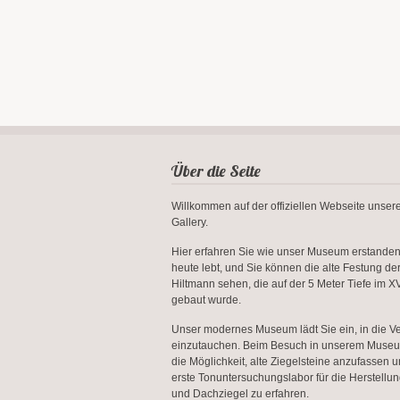
Über die Seite
Willkommen auf der offiziellen Webseite unse
Gallery.
Hier erfahren Sie wie unser Museum erstanden 
heute lebt, und Sie können die alte Festung de
Hiltmann sehen, die auf der 5 Meter Tiefe im XV
gebaut wurde.
Unser modernes Museum lädt Sie ein, in die V
einzutauchen. Beim Besuch in unserem Muse
die Möglichkeit, alte Ziegelsteine anzufassen 
erste Tonuntersuchungslabor für die Herstellun
und Dachziegel zu erfahren.