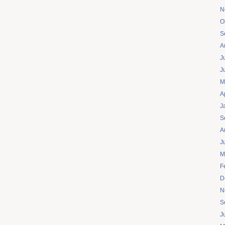
N
O
S
A
J
J
M
A
J
S
A
J
M
F
D
N
S
J