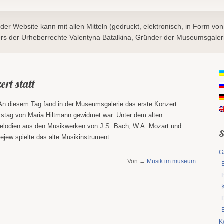
 der Website kann mit allen Mitteln (gedruckt, elektronisch, in Form von
s der Urheberrechte Valentyna Batalkina, Gründer der Museumsgaleri
ert statt
n diesem Tag fand in der Museumsgalerie das erste Konzert
tstag von Maria Hiltmann gewidmet war. Unter dem alten
elodien aus den Musikwerken von J.S. Bach, W.A. Mozart und
S
rejew spielte das alte Musikinstrument.
G
Von →
Musik im museum
K