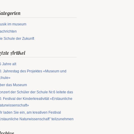
ategorien
usik im museum
achrichten
ie Schule der Zukunft
etzte Artikel
5 Jahre alt
0. Jahrestag des Projektes «Museum und
chule»
ber das Museum
onzert der Schüler der Schule Nr.6 leitete das
0. Festival der Kinderkreativität «Erstaunliche
aturwissenschaft»
ir laden Sie ein, am kreativen Festival
Erstaunliche Naturwissenschaft” teilzunehmen
rchive