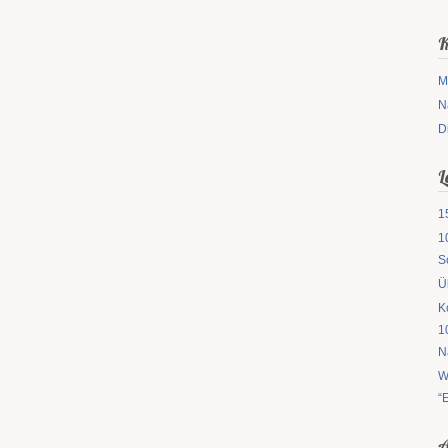
K
M
N
D
L
1
1
S
Ü
K
1
N
W
“
A