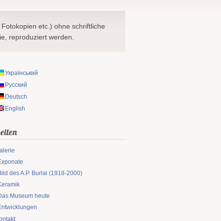
 Fotokopien etc.) ohne schriftliche
e, reproduziert werden.
Український
Русский
Deutsch
English
eiten
alerie
Exponate
Bild des A.P. Burlai (1918-2000)
Keramik
Das Museum heute
Entwicklungen
ontakt