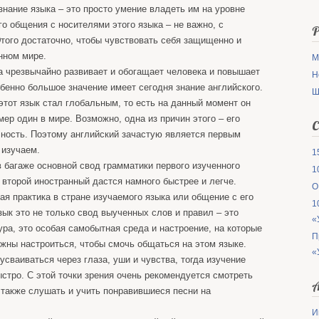
 знание языка – это просто умение владеть им на уровне
о общения с носителями этого языка – не важно, с
Р
Этого достаточно, чтобы чувствовать себя защищенно и
нном мире.
М
а чрезвычайно развивает и обогащает человека и повышает
Н
обенно большое значение имеет сегодня знание английского.
Ш
этот язык стал глобальным, то есть на данный момент он
ер один в мире. Возможно, одна из причин этого – его
С
чность. Поэтому английский зачастую является первым
 изучаем.
1
в багаже основной свод грамматики первого изученного
1
 второй иностранный дастся намного быстрее и легче.
О
ая практика в стране изучаемого языка или общение с его
1
ык это не только свод выученных слов и правил – это
«
ра, это особая самобытная среда и настроение, на которые
П
жны настроиться, чтобы смочь общаться на этом языке.
«
сваиваться через глаза, уши и чувства, тогда изучение
стро. С этой точки зрения очень рекомендуется смотреть
А
также слушать и учить понравившиеся песни на
И