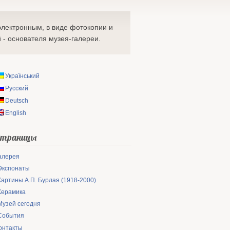
электронным, в виде фотокопии и
 - основателя музея-галереи.
Український
Русский
Deutsch
English
Страницы
алерея
Экспонаты
Картины А.П. Бурлая (1918-2000)
Керамика
Музей сегодня
События
онтакты