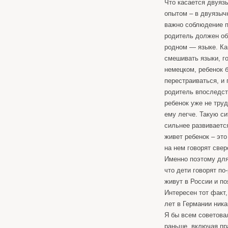
Что касается двуяз
опытом – в двуязыч
важно соблюдение п
родитель должен об
родном — языке. Ка
смешивать языки, го
немецком, ребенок б
перестраиваться, и 
родитель впоследст
ребенок уже не труд
ему легче. Такую с
сильнее развивается
живет ребенок – это
на нем говорят свер
Именно поэтому для
что дети говорят по
живут в России и п
Интересен тот факт,
лет в Германии ника
Я бы всем советова
раньше, включая пр