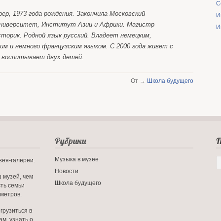
С
ер, 1973 года рождения. Закончила Московский
И
ниверситет, Институт Азии и Африки. Магистр
И
торик. Родной язык русский. Владеет немецким,
ким и немного французским языком. С 2000 года живет с
и воспитывает двух детей.
От →
Школа будущего
Рубрики
П
Музыка в музее
зея-галереи.
Новости
 музей, чем
Школа будущего
сть семьи
 метров.
грузиться в
м, узнать о