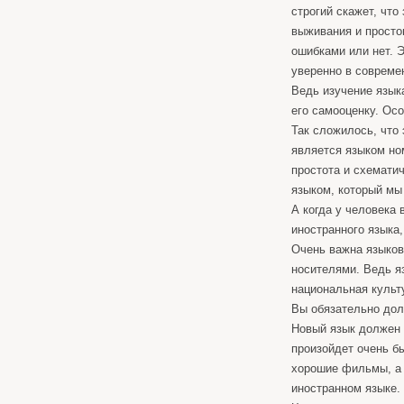
строгий скажет, что
выживания и простог
ошибками или нет. 
уверенно в совреме
Ведь изучение язык
его самооценку. Ос
Так сложилось, что 
является языком ном
простота и схемати
языком, который мы
А когда у человека 
иностранного языка,
Очень важна языков
носителями. Ведь яз
национальная культу
Вы обязательно дол
Новый язык должен у
произойдет очень бы
хорошие фильмы, а 
иностранном языке.