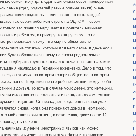
ычных семей, могу дать один важнейший совет, проверенный
А
ной семье (где у родителей разные родные языки) очень
Я
равила «один родитель – один язык». То есть каждый
М
щаться со своим ребенком строго на ОДНОМ – своем
М
к только это правило нарушается и родитель начинает
М
ворить с ребенком, к примеру, то на русском, то на
М
ыстро привыкает к тому, что ему не обязательно
переходит на тот язык, который для него легче, и даже если
М
вии будет обращаться к нему на своем родном языке,
И
ится подбирать трудные слова и отвечает на том, на каком
М
итуацию я наблюдаю в Германии ежедневно. Дело в том, что
О
 всегда тот язык, на котором говорит общество, в котором
М
 естественно. Ведь именно его ребенок слышит вокруг себя,
О
стники и друзья. То есть в случае моих детей, это немецкий.
А
 меня было важно не сдаваться и не падать духом, слыша,
И
-русски с акцентом. Он пропадает, когда они на каникулах
И
оявляется снова, когда они приезжают домой в Германию.
М
 что мой славянский акцент, к сожалению, даже после 12
Д
к пропадать не хочет.
ла начинать изучение иностранных языков как можно
Н
актику для изучения языковой атмосферы и тренировки
О