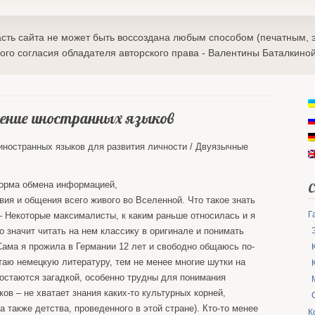
сть сайта не может быть воссоздана любым способом (печатным, 
ого согласия обладателя авторского права - Валентины Баталкиной
чение иностранных языков
иностранных языков для развития личности / Двуязычные
Форма обмена информацией,
вия и общения всего живого во Вселенной. Что такое знать
Г
– Некоторые максималисты, к каким раньше относилась и я
то значит читать на нем классику в оригинале и понимать
(Сама я прожила в Германии 12 лет и свободно общаюсь по-
итаю немецкую литературу, тем не менее многие шутки на
остаются загадкой, особенно трудны для понимания
ов – не хватает знания каких-то культурных корней,
а также детства, проведенного в этой стране). Кто-то менее
К