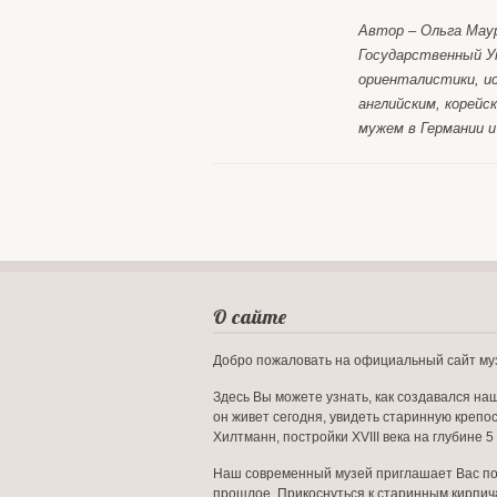
Автор – Ольга Маур
Государственный У
ориенталистики, ис
английским, корейс
мужем в Германии 
О сайте
Добро пожаловать на официальный сайт му
Здесь Вы можете узнать, как создавался наш
он живет сегодня, увидеть старинную крепо
Хилтманн, постройки XVIII века на глубине 5
Наш современный музей приглашает Вас по
прошлое. Прикоснуться к старинным кирпича