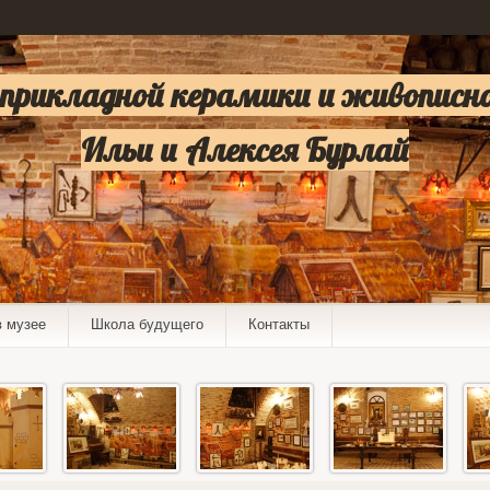
 прикладной керамики и живописн
Ильи и Алексея Бурлай
в музее
Школа будущего
Контакты