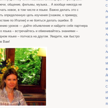
тречи, общение, фильмы, музыка… А вообще никогда не
С
чать новое, в том числе и языки. Важно делать это с
А
ть определенную цель изучения (скажем, к примеру,
И
ствие по Италии) и не бояться делать ошибки. В
И
ению уроков — дайте объявление и найдите себе партнера
М
го языка – встречайтесь и обменивайтесь знаниями –
А
дном языке – полчаса на другом. Увидите, как быстро
Я
ов Вам!
С
А
И
М
Ф
Д
Н
С
И
М
Я