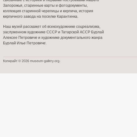
связанные с историей и первыми постройками нашего
Запорожья, старинные карты и фотодокументы,
коллекция старинной черепицы и кирпича, история
кирпичного завода на поселке Карантинка.
Наш музей расскажет об всекохудожнике соцреализма,
заслуженном художнике СССР и Татарской АССР Бурлай
Алексее Петровиче и художнике документального жанра
Бурлай Илье Петровиче.
Копирайт © 2026 museum-gallery.org.